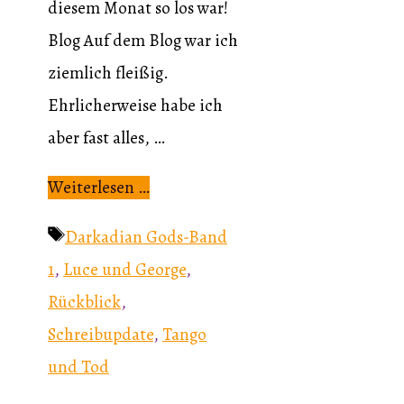
diesem Monat so los war!
Blog Auf dem Blog war ich
ziemlich fleißig.
Ehrlicherweise habe ich
aber fast alles, …
Weiterlesen …
Schlagwörter
Darkadian Gods-Band
1
,
Luce und George
,
Rückblick
,
Schreibupdate
,
Tango
und Tod