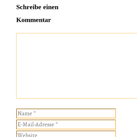
m
s
o
Schreibe einen
d
t
k
o
Kommentar
n
Kommentar
Name
E-
Mail-
Website