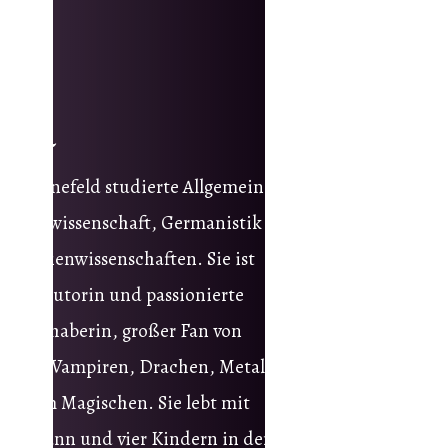
onja
nja Tornefeld studierte Allgemeine
teraturwissenschaft, Germanistik
d Medienwissenschaften. Sie ist
ntasy-Autorin und passionierte
chliebhaberin, großer Fan von
bbits, Vampiren, Drachen, Metal
d allem Magischen. Sie lebt mit
rem Mann und vier Kindern in der