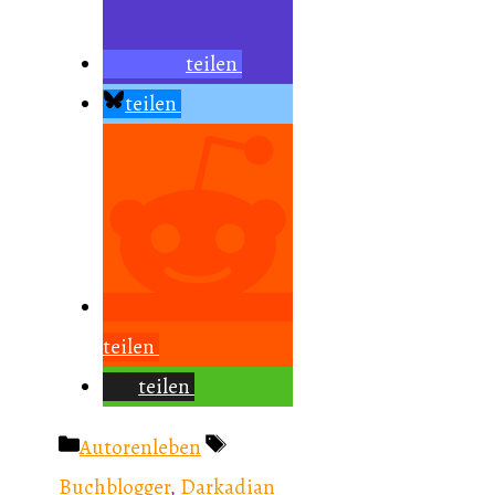
teilen
teilen
teilen
teilen
Kategorien
Schlagwörter
Autorenleben
Buchblogger
,
Darkadian