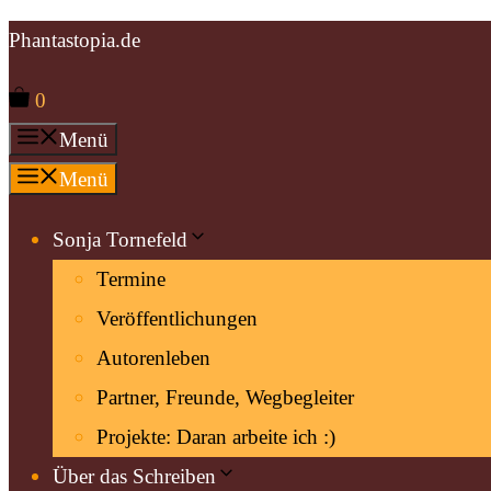
Zum
Phantastopia.de
Inhalt
0
springen
Menü
Menü
Sonja Tornefeld
Termine
Veröffentlichungen
Autorenleben
Partner, Freunde, Wegbegleiter
Projekte: Daran arbeite ich :)
Über das Schreiben