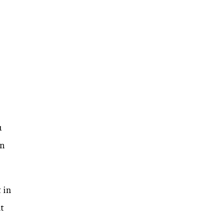
u
on
 in
t