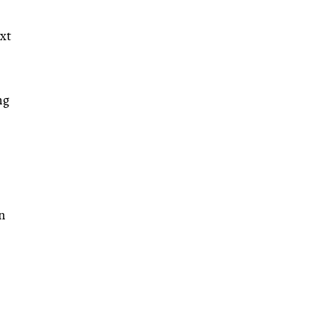
xt
ng
n