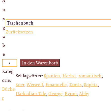
A
u
s
g
Zurücksetzen
a
b
e
In den Warenkorb
A
Kateg
D
Schlagwörter:
Spanien
, 
Herbst
, 
romantisch
, 
orie:
a
60er
, 
Werwolf
, 
Emanuelle
, 
Tamás
, 
Sophia
, 
Büche
r
Darkadian Tale
, 
George
, 
Byron
, 
Abby
r
k
a