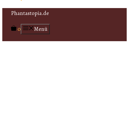
Zum
Phantastopia.de
Inhalt
0
Menü
springen