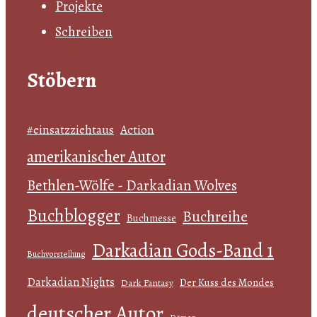
Projekte
Schreiben
Stöbern
#einsatzziehtaus
Action
amerikanischer Autor
Bethlen-Wölfe - Darkadian Wolves
Buchblogger
Buchreihe
Buchmesse
Darkadian Gods-Band 1
Buchvorstellung
Darkadian Nights
Der Kuss des Mondes
Dark Fantasy
deutscher Autor