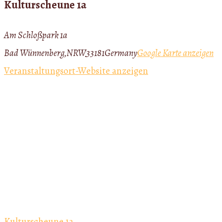
Kulturscheune 1a
d
i
Am Schloßpark 1a
a
Bad Wünnenberg
,
NRW
33181
Germany
Google Karte anzeigen
n
Veranstaltungsort-Website anzeigen
T
a
l
e
–
T
a
n
Kulturscheune 1a