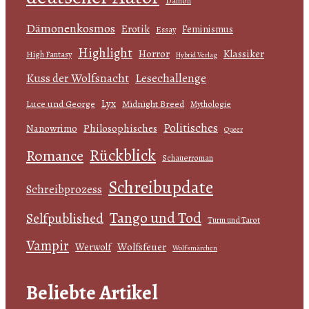
Dämon
Dämonenkosmos
Erotik
Feminismus
Essay
Highlight
Horror
Klassiker
High Fantasy
Hybrid Verlag
Kuss der Wolfsnacht
Lesechallenge
Lyx
Luce und George
Midnight Breed
Mythologie
Politisches
Philosophisches
Nanowrimo
Queer
Rückblick
Romance
Schauerroman
Schreibupdate
Schreibprozess
Tango und Tod
Selfpublished
Turm und Tarot
Vampir
Wolfsfeuer
Werwolf
Wolfsmärchen
Beliebte Artikel