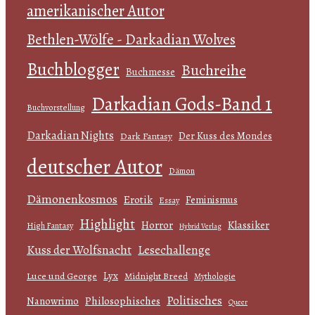
amerikanischer Autor
Bethlen-Wölfe - Darkadian Wolves
Buchblogger
Buchreihe
Buchmesse
Darkadian Gods-Band 1
Buchvorstellung
Darkadian Nights
Der Kuss des Mondes
Dark Fantasy
deutscher Autor
Dämon
Dämonenkosmos
Erotik
Feminismus
Essay
Highlight
Horror
Klassiker
High Fantasy
Hybrid Verlag
Kuss der Wolfsnacht
Lesechallenge
Lyx
Luce und George
Midnight Breed
Mythologie
Politisches
Philosophisches
Nanowrimo
Queer