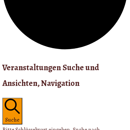
Veranstaltungen
Veranstaltungen Suche und
Ansichten, Navigation
Suche
Bitte Schlüsselwort eingeben. Suche nach