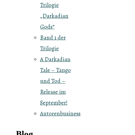
Trilogie
„Darkadian
Gods“
Band 1 der
Trilogie
A Darkadian
Tale – Tango
und Tod –
Release im
September!
Autorenbusiness
Blog