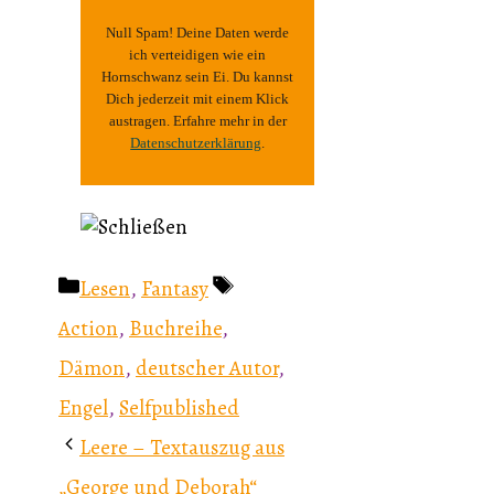
Null Spam! Deine Daten werde
ich verteidigen wie ein
Hornschwanz sein Ei. Du kannst
Dich jederzeit mit einem Klick
austragen. Erfahre mehr in der
Datenschutzerklärung
.
Kategorien
Schlagwörter
Lesen
,
Fantasy
Action
,
Buchreihe
,
Dämon
,
deutscher Autor
,
Engel
,
Selfpublished
Leere – Textauszug aus
„George und Deborah“