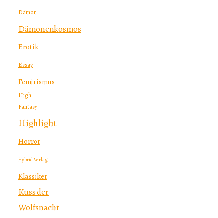
Dämon
Dämonenkosmos
Erotik
Essay
Feminismus
High
Fantasy
Highlight
Horror
Hybrid Verlag
Klassiker
Kuss der
Wolfsnacht