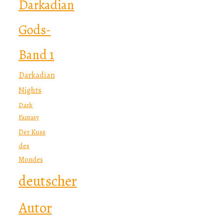
Darkadian
Gods-
Band 1
Darkadian
Nights
Dark
Fantasy
Der Kuss
des
Mondes
deutscher
Autor