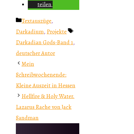
teilen
Kategorien
Textauszüge
,
Schlagwörter
Darkadium
,
Projekte
Darkadian Gods-Band 1
,
deutscher Autor
Mein
Schreibwochenende:
Kleine Auszeit in Hessen
Hellfire & Holy Water.
Lazarus Rache von Jack
Sandman