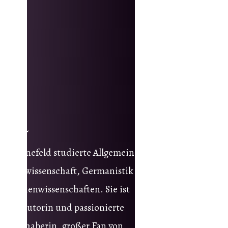
onja
nja Tornefeld studierte Allgemeine
teraturwissenschaft, Germanistik
d Medienwissenschaften. Sie ist
ntasy-Autorin und passionierte
chliebhaberin, großer Fan von