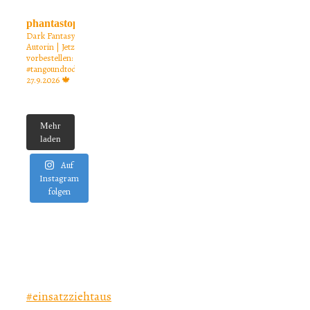
phantastopia.de
Dark Fantasy
Autorin | Jetzt
vorbestellen: 🍁
#tangoundtod
27.9.2026 🍁
Mehr
laden
Auf
Instagram
folgen
#einsatzziehtaus