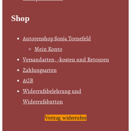
auf
der
Shop
Produktseite
gewählt
Autorenshop Sonja Tornefeld
werden
Mein Konto
Versandarten, -kosten und Retouren
Zahlungsarten
AGB
Widerrufsbelehrung und
Widerrufsbutton
Vertrag widerrufen