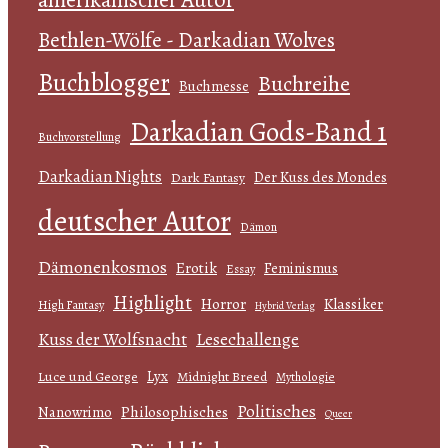
Bethlen-Wölfe - Darkadian Wolves
Buchblogger
Buchreihe
Buchmesse
Darkadian Gods-Band 1
Buchvorstellung
Darkadian Nights
Der Kuss des Mondes
Dark Fantasy
deutscher Autor
Dämon
Dämonenkosmos
Erotik
Feminismus
Essay
Highlight
Horror
Klassiker
High Fantasy
Hybrid Verlag
Kuss der Wolfsnacht
Lesechallenge
Lyx
Luce und George
Midnight Breed
Mythologie
Politisches
Philosophisches
Nanowrimo
Queer