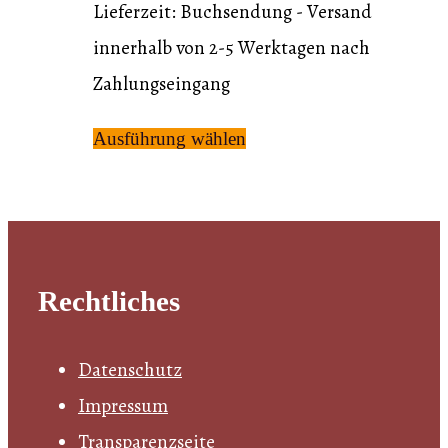
Lieferzeit:
Buchsendung - Versand
innerhalb von 2-5 Werktagen nach
Zahlungseingang
Dieses
Ausführung wählen
Produkt
weist
mehrere
Varianten
Rechtliches
auf.
Die
Datenschutz
Optionen
Impressum
können
Transparenzseite