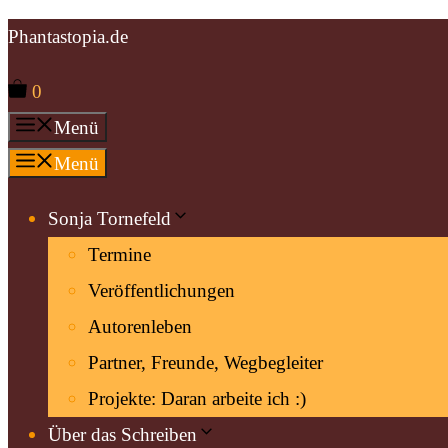
Zum
Phantastopia.de
Inhalt
0
springen
Menü
Menü
Sonja Tornefeld
Termine
Veröffentlichungen
Autorenleben
Partner, Freunde, Wegbegleiter
Projekte: Daran arbeite ich :)
Über das Schreiben