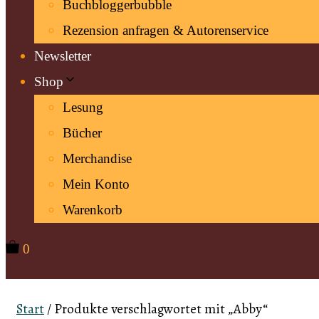
Buchbloggerbubble
Rezension anfragen & Autorenservice
Newsletter
Shop
Lesung
Bücher
Merchandise
Mein Konto
Warenkorb
0
Start
/ Produkte verschlagwortet mit „Abby“