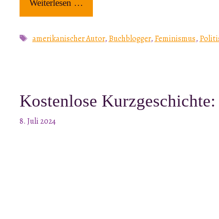
Weiterlesen …
Schlagwörter
amerikanischer Autor
,
Buchblogger
,
Feminismus
,
Polit
Kostenlose Kurzgeschichte:
8. Juli 2024