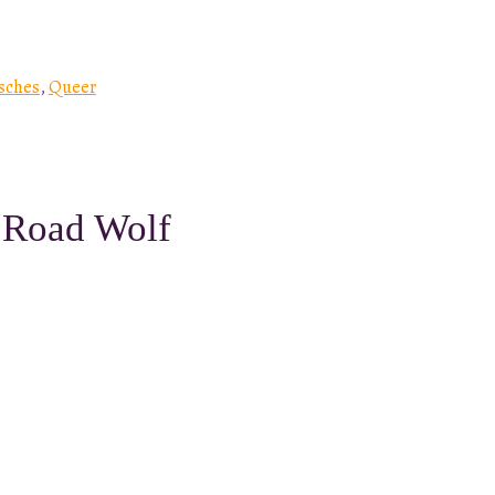
isches
,
Queer
 Road Wolf