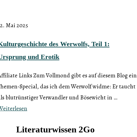
12. Mai 2025
Kulturgeschichte des Werwolfs, Teil 1:
Ursprung und Erotik
Affiliate Links Zum Vollmond gibt es auf diesem Blog ein
Themen-Special, das ich dem Werwolf widme: Er taucht
als blutrünstiger Verwandler und Bösewicht in …
Weiterlesen
Literaturwissen 2Go