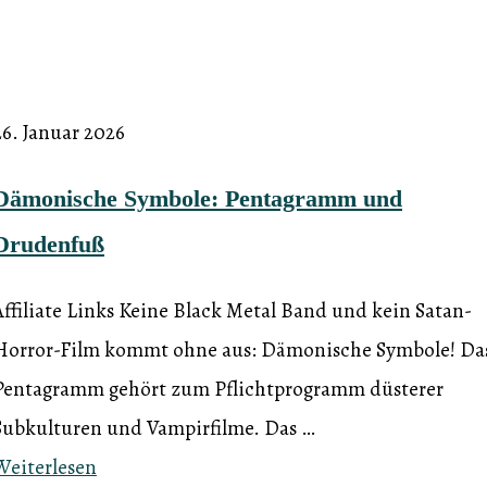
26. Januar 2026
Dämonische Symbole: Pentagramm und
Drudenfuß
Affiliate Links Keine Black Metal Band und kein Satan-
Horror-Film kommt ohne aus: Dämonische Symbole! Da
Pentagramm gehört zum Pflichtprogramm düsterer
Subkulturen und Vampirfilme. Das …
Weiterlesen