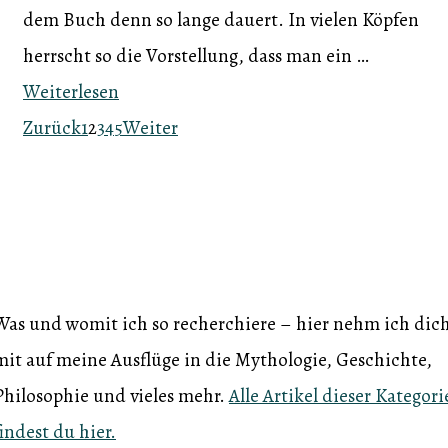
dem Buch denn so lange dauert. In vielen Köpfen
herrscht so die Vorstellung, dass man ein …
Weiterlesen
Zurück
1
2
3
4
5
Weiter
Recherche
Was und womit ich so recherchiere – hier nehm ich dic
mit auf meine Ausflüge in die Mythologie, Geschichte,
Philosophie und vieles mehr.
Alle Artikel dieser Kategori
findest du hier.