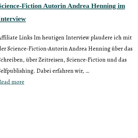
Science-Fiction Autorin Andrea Henning im
Interview
Affiliate Links Im heutigen Interview plaudere ich mit
der Science-Fiction-Autorin Andrea Henning über das
Schreiben, über Zeitreisen, Science-Fiction und das
Selfpublishing. Dabei erfahren wir, …
Read more