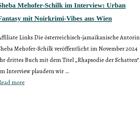
Sheba Mehofer-Schilk im Interview: Urban
Fantasy mit Noirkrimi-Vibes aus Wien
Affiliate Links Die österreichisch-jamaikanische Autorin
Sheba Mehofer-Schilk veröffentlicht im November 2024
ihr drittes Buch mit dem Titel „Rhapsodie der Schatten“
Im Interview plaudern wir …
Read more