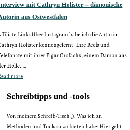
Interview mit Cathryn Holister – dämonische
Autorin aus Ostwestfalen
Affiliate Links Über Instagram habe ich die Autorin
Cathryn Holister kennengelernt. Ihre Reels und
Telefonate mit ihrer Figur Crofachx, einem Dämon aus
der Hölle, …
Read more
Schreibtipps und -tools
Von meinem Schreib-Tisch ;). Was ich an
Methoden und Tools so zu bieten habe: Hier geht