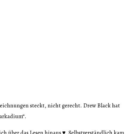
 Zeichnungen steckt, nicht gerecht. Drew Black hat
arkadium“.
ich über das Lesen hinaus ♥️. Selbstverständlich kam