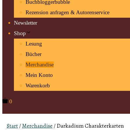
Buchbloggerbubble
Rezension anfragen & Autorenservice
Newsletter
Shop
Lesung
Bücher
Merchandise
Mein Konto
Warenkorb
0
Start
/
Merchandise
/ Darkadium Charakterkarten