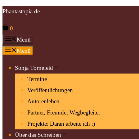
Zum
Phantastopia.de
Inhalt
0
springen
Menü
Menü
Sonja Tornefeld
Termine
Veröffentlichungen
Autorenleben
Partner, Freunde, Wegbegleiter
Projekte: Daran arbeite ich :)
Über das Schreiben