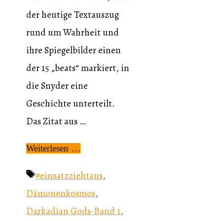
der heutige Textauszug
rund um Wahrheit und
ihre Spiegelbilder einen
der 15 „beats“ markiert, in
die Snyder eine
Geschichte unterteilt.
Das Zitat aus …
Weiterlesen …
Schlagwörter
#einsatzziehtaus
,
Dämonenkosmos
,
Darkadian Gods-Band 1
,