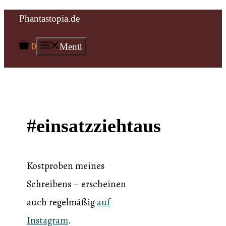
Zum
Phantastopia.de
Inhalt
0
Menü
springen
#einsatzziehtaus
Kostproben meines
Schreibens – erscheinen
auch regelmäßig
auf
Instagram
.