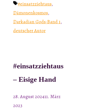
Schlagwörter
#einsatzziehtaus
,
Dämonenkosmos
,
Darkadian Gods-Band 1
,
deutscher Autor
#einsatzziehtaus
– Eisige Hand
28. August 2024
11. März
2023