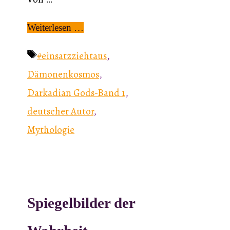
Weiterlesen …
Schlagwörter
#einsatzziehtaus
,
Dämonenkosmos
,
Darkadian Gods-Band 1
,
deutscher Autor
,
Mythologie
Spiegelbilder der