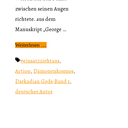
zwischen seinen Augen
richtete. aus dem
Manuskript „George …
Weiterlesen …
Schlagwörter
#einsatzziehtaus
,
Action
,
Dämonenkosmos
,
Darkadian Gods-Band 1
,
deutscher Autor