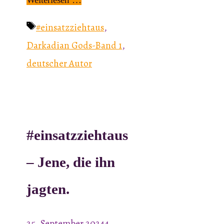
Schlagwörter
#einsatzziehtaus
,
Darkadian Gods-Band 1
,
deutscher Autor
#einsatzziehtaus
– Jene, die ihn
jagten.
25. September 2024
4.