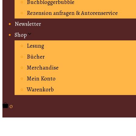
Buchbloggerbubble
Rezension anfragen & Autorenservice
Newsletter
Shop
Lesung
Bücher
Merchandise
Mein Konto
Warenkorb
0