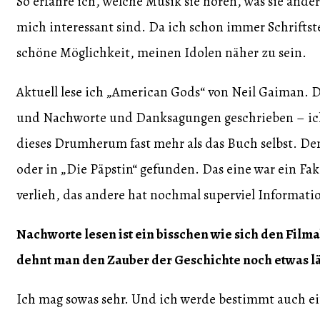
So erfahre ich, welche Musik sie hören, was sie ande
mich interessant sind. Da ich schon immer Schrifts
schöne Möglichkeit, meinen Idolen näher zu sein.
Aktuell lese ich „American Gods“ von Neil Gaiman. 
und Nachworte und Danksagungen geschrieben – ich 
dieses Drumherum fast mehr als das Buch selbst. D
oder in „Die Päpstin“ gefunden. Das eine war ein F
verlieh, das andere hat nochmal superviel Informati
Nachworte lesen ist ein bisschen wie sich den Fil
dehnt man den Zauber der Geschichte noch etwas lä
Ich mag sowas sehr. Und ich werde bestimmt auch ei