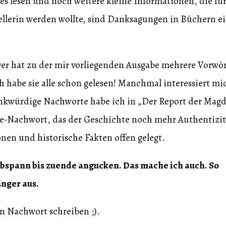
res lesen und noch weitere kleine Informationen, die fü
tellerin werden wollte, sind Danksagungen in Büchern e
Der hat zu der mir vorliegenden Ausgabe mehrere Vorwör
habe sie alle schon gelesen! Manchmal interessiert mi
enkwürdige Nachworte habe ich in „Der Report der Magd
ake-Nachwort, das der Geschichte noch mehr Authentizit
onen und historische Fakten offen gelegt.
mabspann bis zuende angucken. Das mache ich auch. So
nger aus.
n Nachwort schreiben ;).