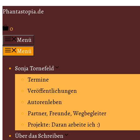
Zum
Phantastopia.de
Inhalt
0
springen
Menü
Menü
Sonja Tornefeld
Termine
Veröffentlichungen
Autorenleben
Partner, Freunde, Wegbegleiter
Projekte: Daran arbeite ich :)
Über das Schreiben