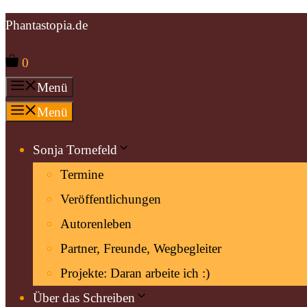
Zum
Phantastopia.de
Inhalt
0
springen
Menü
Menü
Sonja Tornefeld
Termine
Veröffentlichungen
Autorenleben
Partner, Freunde, Wegbegleiter
Projekte: Daran arbeite ich :)
Über das Schreiben