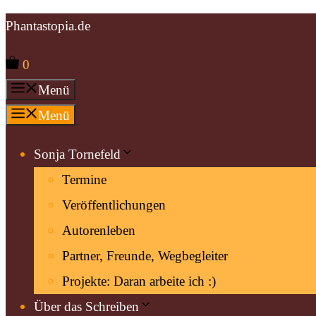
Zum
Phantastopia.de
Inhalt
0
springen
Menü
Menü
Sonja Tornefeld
Termine
Veröffentlichungen
Autorenleben
Partner, Freunde, Wegbegleiter
Projekte: Daran arbeite ich :)
Über das Schreiben